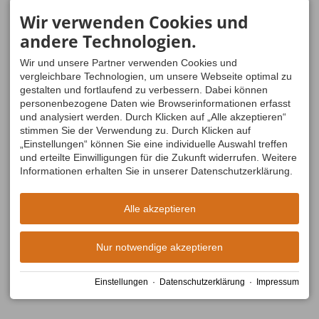
Wir verwenden Cookies und
andere Technologien.
Wir und unsere Partner verwenden Cookies und
vergleichbare Technologien, um unsere Webseite optimal zu
gestalten und fortlaufend zu verbessern. Dabei können
personenbezogene Daten wie Browserinformationen erfasst
und analysiert werden. Durch Klicken auf „Alle akzeptieren“
stimmen Sie der Verwendung zu. Durch Klicken auf
„Einstellungen“ können Sie eine individuelle Auswahl treffen
und erteilte Einwilligungen für die Zukunft widerrufen. Weitere
Stöcke zum Einzelverleih
Informationen erhalten Sie in unserer Datenschutzerklärung.
Verleih | Stöcke
Qualitätsstöcke für die gute Balance in jedem Gelände.
Stabil, leicht mit ergonomischen Griffen. - Ausführung je
Alle akzeptieren
nach Verfügbarkeit
ab 5,00 €
→ zum Produkt
Nur notwendige akzeptieren
Einstellungen
·
Datenschutzerklärung
·
Impressum