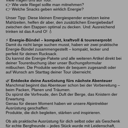
Viele fragen uns auf Tour:
👉 Wie viele Riegel sollte man mitnehmen?
👉 Welche Snacks geben wirklich Energie?
Unser Tipp: Diese kleinen Energiespender ersetzen keine
Mahlzeiten, helfen dir aber, den zusätzlichen Energiebedarf
zwischen den Etappen optimal zu decken. Und: Ausreichend
trinken ist das A und O! 💧
⚡
Energie-Bündel – kompakt, kraftvoll & tourenerprobt
Damit du nicht lange suchen musst, haben wir zwei praktische
Energie-Bündel zusammengestellt – kompakt, lecker und
perfekt für deinen Rucksack.
Du kannst die Energie-Pakete und alle weiteren Artikel direkt bei
deiner Tourenbuchung über unser Buchungsformular
mitbuchen. Die Produkte werden dir bequem zugesandt oder
auf Wunsch am Starttag deiner Tour überreicht.
🌿
Entdecke deine Ausrüstung fürs nächste Abenteuer
Manchmal beginnt das Abenteuer schon bei der Vorbereitung –
beim Packen, Planen und Träumen.
Du spürst die Vorfreude, den Duft der Berge, das Knistern der
Erwartung.
Genau für diesen Moment haben wir unsere Alpintrekker
Ausrüstung geschaffen:
Produkte, die dich begleiten, stärken und inspirieren.
Ob als praktische Ausrüstung für dich selbst oder als Geschenk
für echte Bergfreunde – jedes Stück wurde mit Leidenschaft,