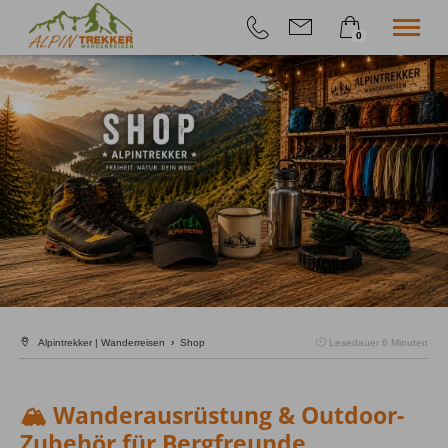
0
×
Geführte Wanderungen
Warenkorb ist leer
Selfguided
Höhenangst-Akademie
Firmenevent
Info
Shop
Alpintrekker | Wanderreisen
›
Shop
Lesedauer
6
Minuten
🏔️ Wanderausrüstung & Outdoor-
Zubehör für Bergfreunde