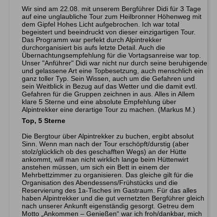
Wir sind am 22.08. mit unserem Bergführer Didi für 3 Tage
auf eine unglaubliche Tour zum Heilbronner Höhenweg mit
dem Gipfel Hohes Licht aufgebrochen. Ich war total
begeistert und beeindruckt von dieser einzigartigen Tour.
Das Programm war perfekt durch Alpintrekker
durchorganisiert bis aufs letzte Detail. Auch die
Übernachtungsempfehlung für die Vortagsanreise war top.
Unser "Anführer" Didi war nicht nur durch seine beruhigende
und gelassene Art eine Topbesetzung, auch menschlich ein
ganz toller Typ. Sein Wissen, auch um die Gefahren und
sein Weitblick in Bezug auf das Wetter und die damit evtl.
Gefahren für die Gruppen zeichnen in aus. Alles in Allem
klare 5 Sterne und eine absolute Empfehlung über
Alpintrekker eine derartige Tour zu machen. (Markus M.)
Top, 5 Sterne
Die Bergtour über Alpintrekker zu buchen, ergibt absolut
Sinn. Wenn man nach der Tour erschöpft/durstig (aber
stolz/glücklich ob des geschafften Wegs) an der Hütte
ankommt, will man nicht wirklich lange beim Hüttenwirt
anstehen müssen, um sich ein Bett in einem der
Mehrbettzimmer zu organisieren. Das gleiche gilt für die
Organisation des Abendessens/Frühstücks und die
Reservierung des 1a-Tisches im Gastraum. Für das alles
haben Alpintrekker und die gut vernetzten Bergführer gleich
nach unserer Ankunft eigenständig gesorgt. Getreu dem
Motto „Ankommen – Genießen“ war ich froh/dankbar, mich