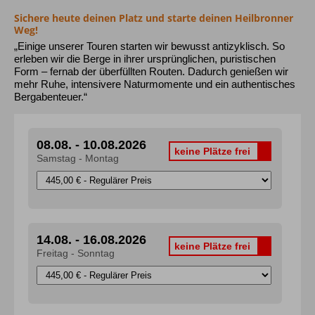
Sichere heute deinen Platz und starte deinen Heilbronner
Weg!
„Einige unserer Touren starten wir bewusst antizyklisch. So
2. Mindestteilnehmerzahl
erleben wir die Berge in ihrer ursprünglichen, puristischen
Form – fernab der überfüllten Routen. Dadurch genießen wir
mehr Ruhe, intensivere Naturmomente und ein authentisches
AGB
Bergabenteuer.“
3. Absagefristen bei nicht Erreichen der Mindestteilnehmerz
08.08. - 10.08.2026
keine Plätze frei
Samstag - Montag
4. Gruppengröße
5. Unterbringung
14.08. - 16.08.2026
keine Plätze frei
Freitag - Sonntag
6. Reisepreis / Zahlungsmodalitäten