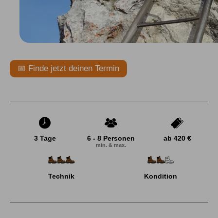
📅 Finde jetzt deinen Termin
3 Tage
6 - 8 Personen
ab 420 €
min. & max.
Technik
Kondition