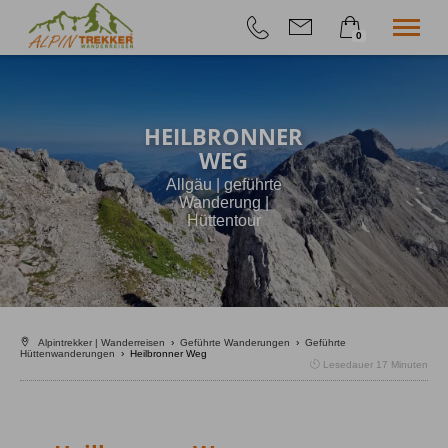
0
×
Geführte Wanderungen
Warenkorb ist leer
Selfguided
Höhenangst-Akademie
HEILBRONNER
Firmenevent
WEG
Info
Allgäu | geführte
Shop
Wanderung |
Hüttentour
Alpintrekker | Wanderreisen
›
Geführte Wanderungen
›
Geführte
Hüttenwanderungen
›
Heilbronner Weg
Lesedauer
17
Minuten