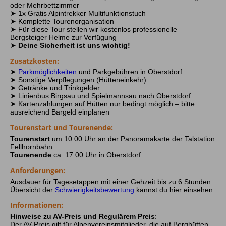
uns noch lange in Erinnerung bleibt. Der Weg führt
Bockkars hinunter zum
Waltenberger Haus
auf
oder Mehrbettzimmer
für Bergfreunde.
über den Schwarzmilzferner, die letzten faszinierenden
2.084 m, wo wir einkehren und übernachten. Diese
➤ 1x Gratis Alpintrekker Multifunktionstuch
Überreste des Gletschers der Allgäuer Alpen, bevor wir
Etappe zählt zu den Höhepunkten jeder alpinen
➤ Komplette Tourenorganisation
↑ 1165 m
↓ 15 m
6,5 Std.
10,5 km
die Kemptner Hütte auf 1.844 Metern erreichen. Der
Hüttentour im Allgäu und ist besonders für trittsichere
➤ Für diese Tour stellen wir kostenlos professionelle
Rappenseehütte
Abstieg erfolgt anschließend über einen gut markierten
und schwindelfreie Bergwanderer ein unvergessliches
Bergsteiger Helme zur Verfügung
Wanderpfad hinunter nach Spielmannsau, wo unsere
Abendessen
Erlebnis. Die Mischung aus alpinem Anspruch,
➤
Deine Sicherheit ist uns wichtig!
Tour endet. Von dort bringt uns die Bergsteigerlinie
geologischer Vielfalt und hochalpiner Atmosphäre
bequem zurück nach Oberstdorf.
Zusatzkosten:
macht diesen Tag zu einem wahren Klassiker unter
den Höhenwegen.
➤
Parkmöglichkeiten
und Parkgebühren in Oberstdorf
↑ 435 m
↓ 1535 m
7,5 Std.
13,5 km
➤ Sonstige Verpflegungen (Hütteneinkehr)
↑ 685 m
↓ 695 m
5 Std.
7 km
Frühstück
➤ Getränke und Trinkgelder
Waltenberger Haus
➤ Linienbus Birgsau und Spielmannsau nach Oberstdorf
➤ Kartenzahlungen auf Hütten nur bedingt möglich – bitte
Frühstück, Abendessen
ausreichend Bargeld einplanen
Tourenstart und Tourenende:
Tourenstart
um 10:00 Uhr an der Panoramakarte der Talstation
Fellhornbahn
Tourenende
ca. 17:00 Uhr in Oberstdorf
Anforderungen:
Ausdauer für Tagesetappen mit einer Gehzeit bis zu 6 Stunden
Übersicht der
Schwierigkeitsbewertung
kannst du hier einsehen.
Informationen:
Hinweise zu AV-Preis und Regulärem Preis
:
Der AV-Preis gilt für Alpenvereinsmitglieder, die auf Berghütten