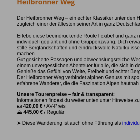
Heilbronner Weg
Der Heilbronner Weg – ein echter Klassiker unter den
zugleich einer der ältesten seiner Art in ganz Deutschla
Erlebe diese beeindruckende Route flexibel und ganz
individuell geplant und ohne Gruppenzwang. Dich er
stille Berglandschaften und eindrucksvolle Naturkulisse
machen.
Gut gesicherte Passagen und abwechslungsreiche Weg
einem unvergesslichen Abenteuer für alle, die sich in 
Genieße das Gefühl von Weite, Freiheit und echter Bergi
Der Heilbronner Weg verbindet alpinen Genuss mit sportli
erfahrene Wanderer, die die Faszination Alpen hautnah
Unsere Tourenpreise – fair & transparent
:
Informationen findest du weiter unten unter Hinweise z
🪪
420,00 €
/ AV-Preis
⛰️
445,00 €
/ Regulär
➤ Diese Wanderung ist auch ohne Führung als
individu