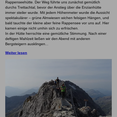
Rappenseehütte. Der Weg führte uns zunächst gemütlich
durchs Trettachtal, bevor der Anstieg über die Enzianhütte
https://www.bfdi.bund.de/DE/Buerger/Inhalte/Allgemein/Betroffe
immer steiler wurde. Mit jedem Höhenmeter wurde die Aussicht
spektakulärer – grüne Almwiesen wichen felsigen Hängen, und
bald tauchte der kleine aber feine Rappensee vor uns auf. Hier
kamen einige nicht umhin sich zu erfrischen.
In der Hütte herrschte eine gemütliche Stimmung. Nach einer
deftigen Mahlzeit ließen wir den Abend mit anderen
Bergsteigern ausklingen...
Weiter lesen
service@tourvers.de
www.umsetzung-richtlinie-eu2015-2302.de