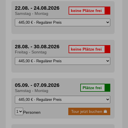
22.08. - 24.08.2026
keine Plätze frei
Samstag - Montag
7. Versicherungen
28.08. - 30.08.2026
keine Plätze frei
Freitag - Sonntag
Wichtige Hinweise zum Thema
8. Visa-, Pass- und Einreisebestimmungen
05.09. - 07.09.2026
Plätze frei
Samstag - Montag
9. Tourismusabgaben
Tour jetzt buchen
Personen
10. Hinweise zu körperlichen Einschränkungen (Mobilitätsh