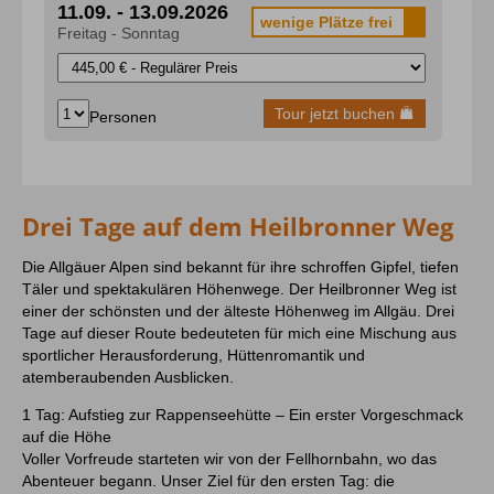
11.09. - 13.09.2026
wenige Plätze frei
Freitag - Sonntag
11. Sprache
Tour jetzt buchen
Personen
12. Reiserücktritt
Drei Tage auf dem Heilbronner Weg
13. Restrisiko
Die Allgäuer Alpen sind bekannt für ihre schroffen Gipfel, tiefen
Täler und spektakulären Höhenwege. Der Heilbronner Weg ist
einer der schönsten und der älteste Höhenweg im Allgäu. Drei
Tage auf dieser Route bedeuteten für mich eine Mischung aus
sportlicher Herausforderung, Hüttenromantik und
atemberaubenden Ausblicken.
14. Reiseveranstalter
info@alpintrekker.de
1 Tag: Aufstieg zur Rappenseehütte – Ein erster Vorgeschmack
auf die Höhe
15. Das Recht auf Widerspruch (Art. 21 DSGVO)
Voller Vorfreude starteten wir von der Fellhornbahn, wo das
Abenteuer begann. Unser Ziel für den ersten Tag: die