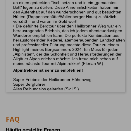
an einen gedeckten Tisch setzen und in ein „gemachtes
Bett“ legen zu dürfen. Diese Annehmlichkeiten haben mir
den Aufenthalt auf den wunderschönen und gut besuchten
Hütten (Rappenseehütte/Waltenberger Haus) zusätzlich
versüßt – und waren ihr Geld wert!
• Die geführte Bergtour über den Heilbronner Weg war ein
herausragendes Erlebnis, das ich jedem abenteuerlustigen
Wanderer empfehlen kann. Die perfekte Kombination aus
herausfordernder Kletterei, atemberaubenden Landschaften
und professioneller Führung machte diese Tour zu einem
Highlight meines Bergsommers 2024. Ein Muss für jeden
„Alpinisten“, der die Schönheit und Herausforderungen der
Allgäuer Alpen erleben möchte. Ich freue mich schon auf
meine nächste Tour mit Alpintrekker! (Florian W.)
Alpintrekker ist sehr zu empfehlen!
Super Erlebnis der Heilbronner Höhenweg
Super Bergführer
Alles Reibungslos gelaufen (Sigi S.)
FAQ
Häufig gestellte Fragen