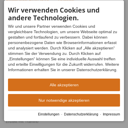
GEPRÜFTE QUALITÄT
UNSERE
FÜR DEINE
ERREICHBARKEIT
Wir verwenden Cookies und
WANDERREISEN
Mo - Do
08:30-12:00
und
andere Technologien.
13:00-16:30
Freitag
08:30-13:00
Wir und unsere Partner verwenden Cookies und
Sa, So
geschlossen
vergleichbare Technologien, um unsere Webseite optimal zu
gestalten und fortlaufend zu verbessern. Dabei können
personenbezogene Daten wie Browserinformationen erfasst
und analysiert werden. Durch Klicken auf „Alle akzeptieren“
stimmen Sie der Verwendung zu. Durch Klicken auf
„Einstellungen“ können Sie eine individuelle Auswahl treffen
und erteilte Einwilligungen für die Zukunft widerrufen. Weitere
Informationen erhalten Sie in unserer Datenschutzerklärung.
Alle akzeptieren
Nur notwendige akzeptieren
Facebook
Instagram
Whats App
Einstellungen
·
Datenschutzerklärung
·
Impressum
Impressum
Datenschutz
Barrierefreiheit
AGB
Cookie-Einstellungen
Erstellt mit
Tramino