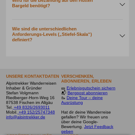
Wird für die Bezahlung auf den Hütten
Bargeld benötigt?
Wie sind die unterschiedlichen
Anforderungs-Levels („Stiefel-Skala“)
definiert?
Infos - Bergtouren
Anforderungen
UNSERE KONTAKTDATEN
VERSCHENKEN,
ABONNIEREN, ERLEBEN
Alpintrekker Wanderreisen
Inhaber & Gründer
🎫
Erlebnisgutschein sichern
Stefan Volgmann
📬
Bergpost abonnieren
Riedberger-Horn-Weg 16
🥾
Deine Tour – deine
87538 Fischen im Allgäu
Ausrüstung
Tel.
+49 8326/2693011
Mobil.
+49 152/25747348
Hat dir deine Wanderreise
info@alpintrekker.de
gefallen? Wir freuen uns
über deine Google-
Bewertung.
Jetzt Feedback
geben