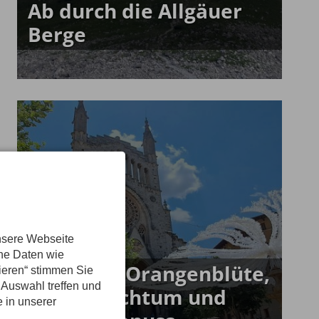
Ab durch die Allgäuer
Berge
nsere Webseite
ene Daten wie
Zwischen Orangenblüte,
tieren“ stimmen Sie
 Auswahl treffen und
Kulturreichtum und
e in unserer