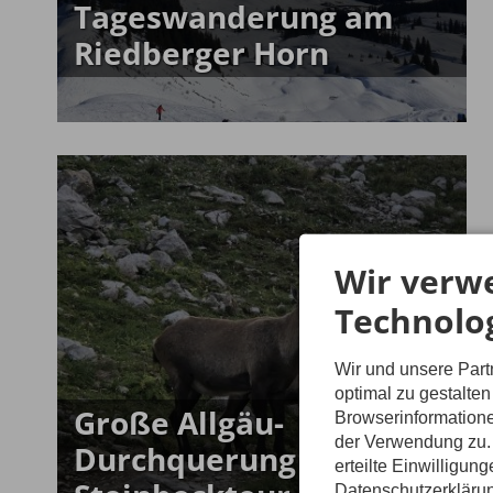
Tageswanderung am
Riedberger Horn
Wir verw
Technolo
Wir und unsere Par
optimal zu gestalte
Große Allgäu-
Browserinformatione
der Verwendung zu. 
Durchquerung -
erteilte Einwilligun
Datenschutzerkläru