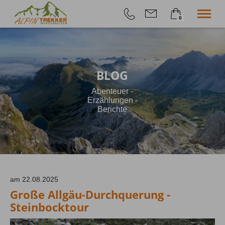
0
×
Geführte Wanderungen
Warenkorb ist leer
Selfguided
Höhenangst-Akademie
BLOG
Firmenevent
Info
Abenteuer -
Shop
Erzählungen -
Berichte
am 22.08.2025
Große Allgäu-Durchquerung -
Steinbocktour