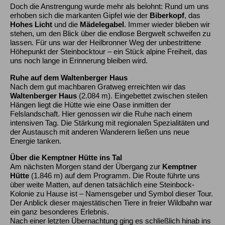
Doch die Anstrengung wurde mehr als belohnt: Rund um uns
erhoben sich die markanten Gipfel wie der
Biberkopf
, das
Hohes Licht
und die
Mädelegabel
. Immer wieder blieben wir
stehen, um den Blick über die endlose Bergwelt schweifen zu
lassen. Für uns war der Heilbronner Weg der unbestrittene
Höhepunkt der Steinbocktour – ein Stück alpine Freiheit, das
uns noch lange in Erinnerung bleiben wird.
Ruhe auf dem Waltenberger Haus
Nach dem gut machbaren Gratweg erreichten wir das
Waltenberger Haus
(2.084 m). Eingebettet zwischen steilen
Hängen liegt die Hütte wie eine Oase inmitten der
Felslandschaft. Hier genossen wir die Ruhe nach einem
intensiven Tag. Die Stärkung mit regionalen Spezialitäten und
der Austausch mit anderen Wanderern ließen uns neue
Energie tanken.
Über die Kemptner Hütte ins Tal
Am nächsten Morgen stand der Übergang zur
Kemptner
Hütte
(1.846 m) auf dem Programm. Die Route führte uns
über weite Matten, auf denen tatsächlich eine Steinbock-
Kolonie zu Hause ist – Namensgeber und Symbol dieser Tour.
Der Anblick dieser majestätischen Tiere in freier Wildbahn war
ein ganz besonderes Erlebnis.
Nach einer letzten Übernachtung ging es schließlich hinab ins