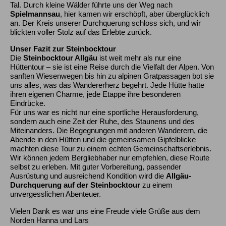
Tal. Durch kleine Wälder führte uns der Weg nach
Spielmannsau
, hier kamen wir erschöpft, aber überglücklich
an. Der Kreis unserer Durchquerung schloss sich, und wir
blickten voller Stolz auf das Erlebte zurück.
Unser Fazit zur Steinbocktour
Die
Steinbocktour Allgäu
ist weit mehr als nur eine
Hüttentour – sie ist eine Reise durch die Vielfalt der Alpen. Von
sanften Wiesenwegen bis hin zu alpinen Gratpassagen bot sie
uns alles, was das Wandererherz begehrt. Jede Hütte hatte
ihren eigenen Charme, jede Etappe ihre besonderen
Eindrücke.
Für uns war es nicht nur eine sportliche Herausforderung,
sondern auch eine Zeit der Ruhe, des Staunens und des
Miteinanders. Die Begegnungen mit anderen Wanderern, die
Abende in den Hütten und die gemeinsamen Gipfelblicke
machten diese Tour zu einem echten Gemeinschaftserlebnis.
Wir können jedem Bergliebhaber nur empfehlen, diese Route
selbst zu erleben. Mit guter Vorbereitung, passender
Ausrüstung und ausreichend Kondition wird die
Allgäu-
Durchquerung auf der Steinbocktour
zu einem
unvergesslichen Abenteuer.
Vielen Dank es war uns eine Freude viele Grüße aus dem
Norden Hanna und Lars