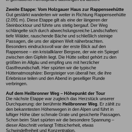
Zweite Etappe: Vom Holzgauer Haus zur Rappenseehütte
Gut gestärkt wanderten wir weiter in Richtung Rappenseehütte
(2.091 m). Diese Etappe gilt als eine der längeren der
Steinbocktour und führte uns stetig bergauf. Der Weg
schlängelte sich durch abwechslungsreiche Landschaften:
tiefe Wälder, rauschende Bäche und schließlich steinige
Passagen, die uns der alpinen Welt näherbrachten.
Besonders eindrucksvoll war der erste Blick auf den
Rappensee – ein kristallklarer Bergsee, der wie ein Spiegel
zwischen den Gipfeln liegt. Die Hütte selbst gehört zu den
größten im Allgäu und empfing uns mit herzlicher
Gastfreundschaft. Hier spürten wir die typische
Hüttenatmosphäre: Bergsteiger von überall her, die ihre
Erlebnisse teilen und den Abend in geselliger Runde
verbringen.
Auf dem Heilbronner Weg – Höhepunkt der Tour
Die nächste Etappe war zugleich das Herzstück unserer
Durchquerung: der berühmte
Heilbronner Weg
. Er zählt zu
den bekanntesten Höhenwegen in den Alpen und führt in
luftiger Höhe über schmale Grate und gesicherte Passagen.
Schon beim Start spürten wir die besondere Spannung –
dieser Abschnitt verlangt Trittsicherheit, etwas
Schwindelfreiheit und Konzentration.