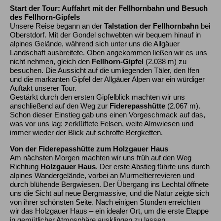
Start der Tour: Auffahrt mit der Fellhornbahn und Besuch
des Fellhorn-Gipfels
Unsere Reise begann an der
Talstation der Fellhornbahn
bei
Oberstdorf. Mit der Gondel schwebten wir bequem hinauf in
alpines Gelände, während sich unter uns die Allgäuer
Landschaft ausbreitete. Oben angekommen ließen wir es uns
nicht nehmen, gleich den
Fellhorn-Gipfel
(2.038 m) zu
besuchen. Die Aussicht auf die umliegenden Täler, den Ifen
und die markanten Gipfel der Allgäuer Alpen war ein würdiger
Auftakt unserer Tour.
Gestärkt durch den ersten Gipfelblick machten wir uns
anschließend auf den Weg zur
Fiderepasshütte
(2.067 m).
Schon dieser Einstieg gab uns einen Vorgeschmack auf das,
was vor uns lag: zerklüftete Felsen, weite Almwiesen und
immer wieder der Blick auf schroffe Bergketten.
Von der Fiderepasshütte zum Holzgauer Haus
Am nächsten Morgen machten wir uns früh auf den Weg
Richtung
Holzgauer Haus
. Der erste Abstieg führte uns durch
alpines Wandergelände, vorbei an Murmeltierrevieren und
durch blühende Bergwiesen. Der Übergang ins Lechtal öffnete
uns die Sicht auf neue Bergmassive, und die Natur zeigte sich
von ihrer schönsten Seite. Nach einigen Stunden erreichten
wir das Holzgauer Haus – ein idealer Ort, um die erste Etappe
in gemütlicher Atmosphäre ausklingen zu lassen.