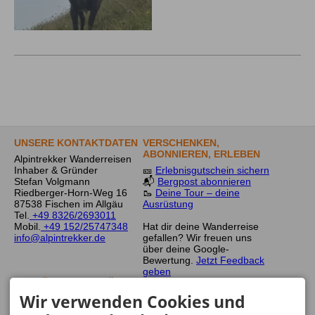
UNSERE KONTAKTDATEN
VERSCHENKEN,
ABONNIEREN, ERLEBEN
Alpintrekker Wanderreisen
Inhaber & Gründer
🎫
Erlebnisgutschein sichern
Stefan Volgmann
📬
Bergpost abonnieren
Riedberger-Horn-Weg 16
🥾
Deine Tour – deine
87538 Fischen im Allgäu
Ausrüstung
Tel.
+49 8326/2693011
Mobil.
+49 152/25747348
Hat dir deine Wanderreise
info@alpintrekker.de
gefallen? Wir freuen uns
über deine Google-
Bewertung.
Jetzt Feedback
geben
GEPRÜFTE QUALITÄT
UNSERE
FÜR DEINE
ERREICHBARKEIT
Wir verwenden Cookies und
WANDERREISEN
Mo - Do
08:30-12:00
und