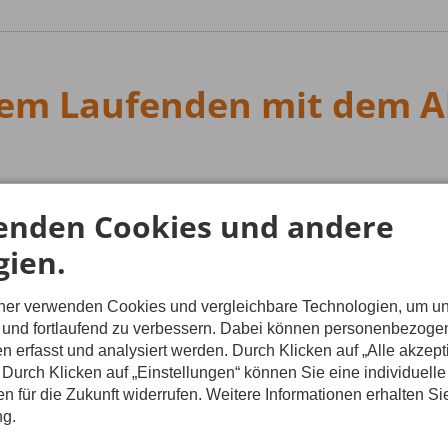
em Laufenden mit dem Al
 willst keine Neuigkeit mehr verpassen? Dann i
enden Cookies und andere
dich!
gien.
regelmäßig – mit frischen Inspirationen, neuen Touren und 
t du immer bestens informiert – und ein Stück näher am näc
tner verwenden Cookies und vergleichbare Technologien, um u
n und fortlaufend zu verbessern. Dabei können personenbezog
s Erste*r, welche Touren, Termine und Angebote neu sind.
n erfasst und analysiert werden. Durch Klicken auf „Alle akzep
e besondere Rabatte und Vorabinfos zu unseren Wander- u
Durch Klicken auf „Einstellungen“ können Sie eine individuelle
 Fachberichte zu Themen wie Höhenangst-Training, Ausrüst
gen für die Zukunft widerrufen. Weitere Informationen erhalten Si
Neuheiten und Produkttipps unserer Berg- und Outdoorpartn
ng.
erzeit möglich – aber wir sind sicher, du willst bleiben 😉