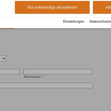
Nur notwendige akzeptieren
All
äu
anderreisen
Einstellungen
·
Datenschutze
leiben
Nachname
*