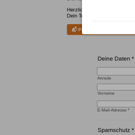
Herzliche Grüße aus dem Allg
Dein Team von Alpintrekker W
📬 Per WhatsApp informiert b
Deine Daten
*
Anrede
Vorname
E-Mail-Adresse
*
Spamschutz
*