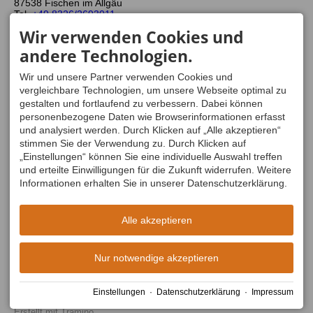
87538 Fischen im Allgäu
Tel.
+49 8326/2693011
info@alpintrekker.de
Wir verwenden Cookies und
WIR SIND MITGLIED
ÖFFNUNGSZEITEN
andere Technologien.
Mo - Do
08:30-12:00
und
13:00-16:30
Wir und unsere Partner verwenden Cookies und
Freitag
08:30-13:00
vergleichbare Technologien, um unsere Webseite optimal zu
Sa, So
geschlossen
gestalten und fortlaufend zu verbessern. Dabei können
personenbezogene Daten wie Browserinformationen erfasst
und analysiert werden. Durch Klicken auf „Alle akzeptieren“
stimmen Sie der Verwendung zu. Durch Klicken auf
„Einstellungen“ können Sie eine individuelle Auswahl treffen
und erteilte Einwilligungen für die Zukunft widerrufen. Weitere
Informationen erhalten Sie in unserer Datenschutzerklärung.
Alle akzeptieren
Nur notwendige akzeptieren
Facebook
Instagram
Einstellungen
·
Datenschutzerklärung
·
Impressum
Impressum
Datenschutz
Barrierefreiheit
AGB
Cookie-Einstellungen
Erstellt mit
Tramino