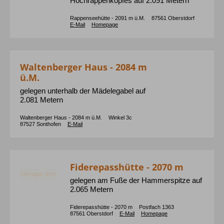
Hochrappenkopfes auf 2.091 Metern
Rappenseehütte - 2091 m ü.M.
87561
Oberstdorf
E-Mail
Homepage
Waltenberger Haus - 2084 m
ü.M.
gelegen unterhalb der Mädelegabel auf
2.081 Metern
Waltenberger Haus - 2084 m ü.M.
Winkel
3c
87527
Sonthofen
E-Mail
Fiderepasshütte - 2070 m
gelegen am Fuße der Hammerspitze auf
2.065 Metern
Fiderepasshütte - 2070 m
Postfach
1363
87561
Oberstdorf
E-Mail
Homepage