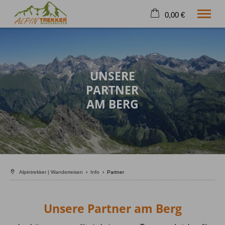
0,00 €
×
Warenkorb ist leer
W A N D E R R E I S E N
Geführte Wanderungen
UNSERE
Selfguided
PARTNER
Höhenangst-Akademie
AM BERG
Firmenevent
Info
Shop
Tel.
08326 269 30 11
Alpintrekker | Wanderreisen
›
Info
›
Partner
Unsere Partner am Berg