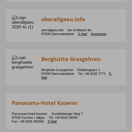
oberallgaeu.info
oberallgaeu.info
Am Goldbach
8e
87538
Obermaiselstein
E-Mail
Homepage
Berghütte Grasgehren
Berghütte Grasgehren
Riedbergpass
1
87538
Obermaiselstein
Tel. +49 8326 7773
E-
Mail
Panorama-Hotel Kaserer
Panorama-Hotel Kaserer
Gundelsberger Weg
7
87538
Fischen I. Allgäu
Tel. +49 8326 36040
Fax: +49 8326 360460
E-Mail