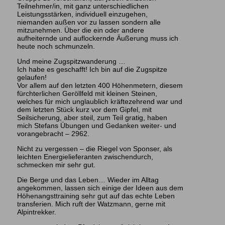
Teilnehmer/in, mit ganz unterschiedlichen
Leistungsstärken, individuell einzugehen,
niemanden außen vor zu lassen sondern alle
mitzunehmen. Über die ein oder andere
aufheiternde und auflockernde Äußerung muss ich
heute noch schmunzeln.
Und meine Zugspitzwanderung …
Ich habe es geschafft! Ich bin auf die Zugspitze
gelaufen!
Vor allem auf den letzten 400 Höhenmetern, diesem
fürchterlichen Geröllfeld mit kleinen Steinen,
welches für mich unglaublich kräftezehrend war und
dem letzten Stück kurz vor dem Gipfel, mit
Seilsicherung, aber steil, zum Teil gratig, haben
mich Stefans Übungen und Gedanken weiter- und
vorangebracht – 2962.
Nicht zu vergessen – die Riegel von Sponser, als
leichten Energielieferanten zwischendurch,
schmecken mir sehr gut.
Die Berge und das Leben… Wieder im Alltag
angekommen, lassen sich einige der Ideen aus dem
Höhenangsttraining sehr gut auf das echte Leben
transferien. Mich ruft der Watzmann, gerne mit
Alpintrekker.