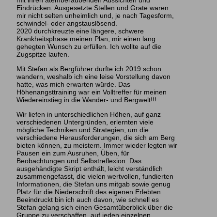
mit ihren atemberaubenden Aussichten und
Eindrücken. Ausgesetzte Stellen und Grate waren
mir nicht selten unheimlich und, je nach Tagesform,
schwindel- oder angstauslösend.
2020 durchkreuzte eine längere, schwere
Krankheitsphase meinen Plan, mir einen lang
gehegten Wunsch zu erfüllen. Ich wollte auf die
Zugspitze laufen.
Mit Stefan als Bergführer durfte ich 2019 schon
wandern, weshalb ich eine leise Vorstellung davon
hatte, was mich erwarten würde. Das
Höhenangsttraining war ein Volltreffer für meinen
Wiedereinstieg in die Wander- und Bergwelt!!!
Wir liefen in unterschiedlichen Höhen, auf ganz
verschiedenen Untergründen, erlernten viele
mögliche Techniken und Strategien, um die
verschiedene Herausforderungen, die sich am Berg
bieten können, zu meistern. Immer wieder legten wir
Pausen ein zum Ausruhen, Üben, für
Beobachtungen und Selbstreflexion. Das
ausgehändigte Skript enthält, leicht verständlich
zusammengefasst, die vielen wertvollen, fundierten
Informationen, die Stefan uns mitgab sowie genug
Platz für die Niederschrift des eigenen Erlebten.
Beeindruckt bin ich auch davon, wie schnell es
Stefan gelang sich einen Gesamtüberblick über die
Gruppe zu verschaffen, auf jeden einzelnen