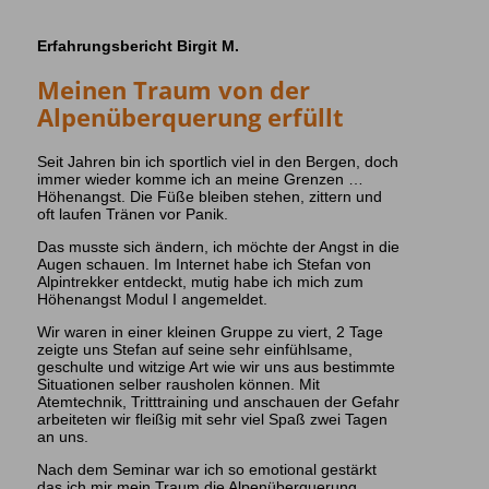
Erfahrungsbericht Birgit M.
Meinen Traum von der
Alpenüberquerung erfüllt
Seit Jahren bin ich sportlich viel in den Bergen, doch
immer wieder komme ich an meine Grenzen …
Höhenangst. Die Füße bleiben stehen, zittern und
oft laufen Tränen vor Panik.
Das musste sich ändern, ich möchte der Angst in die
Augen schauen. Im Internet habe ich Stefan von
Alpintrekker entdeckt, mutig habe ich mich zum
Höhenangst Modul I angemeldet.
Wir waren in einer kleinen Gruppe zu viert, 2 Tage
zeigte uns Stefan auf seine sehr einfühlsame,
geschulte und witzige Art wie wir uns aus bestimmte
Situationen selber rausholen können. Mit
Atemtechnik, Tritttraining und anschauen der Gefahr
arbeiteten wir fleißig mit sehr viel Spaß zwei Tagen
an uns.
​Nach dem Seminar war ich so emotional gestärkt
das ich mir mein Traum die Alpenüberquerung