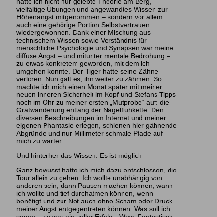
hatte ich nicht nur gelebte Theorie am Berg,
vielfältige Übungen und angewandtes Wissen zur
Höhenangst mitgenommen – sondern vor allem
auch eine gehörige Portion Selbstvertrauen
wiedergewonnen. Dank einer Mischung aus
technischem Wissen sowie Verständnis für
menschliche Psychologie und Synapsen war meine
diffuse Angst – und mitunter mentale Bedrohung –
zu etwas konkretem geworden, mit dem ich
umgehen konnte. Der Tiger hatte seine Zähne
verloren. Nun galt es, ihn weiter zu zähmen. So
machte ich mich einen Monat später mit meiner
neuen inneren Sicherheit im Kopf und Stefans Tipps
noch im Ohr zu meiner ersten „Mutprobe“ auf: die
Gratwanderung entlang der Nagelfluhkette. Den
diversen Beschreibungen im Internet und meiner
eigenen Phantasie erlegen, schienen hier gähnende
Abgründe und nur Millimeter schmale Pfade auf
mich zu warten.
Und hinterher das Wissen: Es ist möglich
Ganz bewusst hatte ich mich dazu entschlossen, die
Tour allein zu gehen. Ich wollte unabhängig von
anderen sein, dann Pausen machen können, wann
ich wollte und tief durchatmen können, wenn
benötigt und zur Not auch ohne Scham oder Druck
meiner Angst entgegentreten können. Was soll ich
sagen – es war ein voller Erfolg. „Wow. Fantastisch.