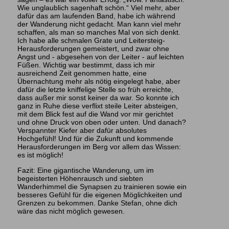
Wie unglaublich sagenhaft schön.“ Viel mehr, aber
dafür das am laufenden Band, habe ich während
der Wanderung nicht gedacht. Man kann viel mehr
schaffen, als man so manches Mal von sich denkt.
Ich habe alle schmalen Grate und Leitersteig-
Herausforderungen gemeistert, und zwar ohne
Angst und - abgesehen von der Leiter - auf leichten
Füßen. Wichtig war bestimmt, dass ich mir
ausreichend Zeit genommen hatte, eine
Übernachtung mehr als nötig eingelegt habe, aber
dafür die letzte kniffelige Stelle so früh erreichte,
dass außer mir sonst keiner da war. So konnte ich
ganz in Ruhe diese verflixt steile Leiter absteigen,
mit dem Blick fest auf die Wand vor mir gerichtet
und ohne Druck von oben oder unten. Und danach?
Verspannter Kiefer aber dafür absolutes
Hochgefühl! Und für die Zukunft und kommende
Herausforderungen im Berg vor allem das Wissen:
es ist möglich!
Fazit: Eine gigantische Wanderung, um im
begeisterten Höhenrausch und siebten
Wanderhimmel die Synapsen zu trainieren sowie ein
besseres Gefühl für die eigenen Möglichkeiten und
Grenzen zu bekommen. Danke Stefan, ohne dich
wäre das nicht möglich gewesen.