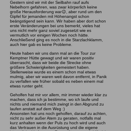
Gestern sind wir mit der Seilbahn rauf aufs
Nebelhorn gefahren, was zwar körperlich keine
große Herausforderung war😉, aber rund um den
Gipfel für jemanden mit Höhenangst schon
beängstigend sein kann. Wir haben aber dort schon
erste Veränderungen bei uns bemerkt, vieles hat
uns nicht mehr ganz soviel zugesetzt wie es
vermutlich vor einigen Wochen noch hätte.
Anschließend ging es noch in die Starzlachklamm,
auch hier gab es keine Probleme.
Heute haben wir uns dann mal an die Tour zur
Kemptner Hütte gewagt und wir waren positiv
überrascht, dass wir beide die Strecke ohne
größere Schwierigkeiten gemeistert haben.
Stellenweise wurde es einem schon mal etwas
mulmig, aber wir waren weit davon entfernt, in Panik
zu verfallen wie früher sobald es neben einem mal
etwas runter geht.
Geholfen hat mir vor allem, mir immer wieder klar zu
machen, dass ich ja bestimme, wo ich laufe und
nichts und niemand mich zwingt in den Abgrund zu
laufen anstatt auf dem Weg :)
Ansonsten hat uns noch geholfen, darauf zu achten,
nicht zu sehr außer Atem zu geraten, notfalls mal
kurz anhalten wenn der Puls zu hoch wird und auch
das Vertrauen in die Ausrüstung und die eigene