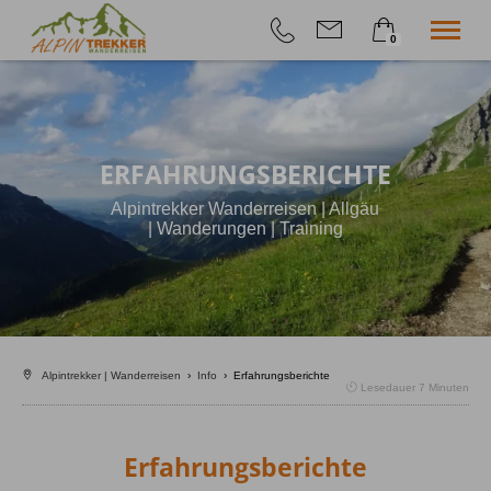
0
×
Geführte Wanderungen
Warenkorb ist leer
Selfguided
Höhenangst-Akademie
ERFAHRUNGSBERICHTE
Firmenevent
Info
Alpintrekker Wanderreisen | Allgäu
Shop
| Wanderungen | Training
Alpintrekker | Wanderreisen
›
Info
›
Erfahrungsberichte
Lesedauer
7
Minuten
Erfahrungsberichte