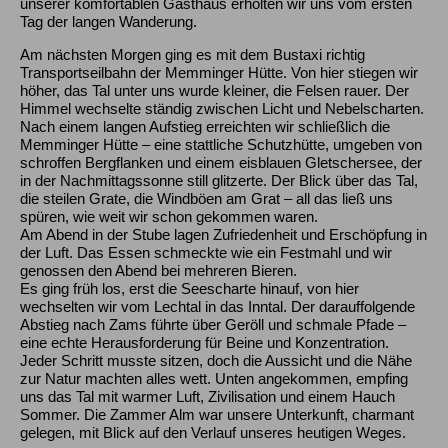
unserer komfortablen Gasthaus erholten wir uns vom ersten
Tag der langen Wanderung.
Am nächsten Morgen ging es mit dem Bustaxi richtig
Transportseilbahn der Memminger Hütte. Von hier stiegen wir
höher, das Tal unter uns wurde kleiner, die Felsen rauer. Der
Himmel wechselte ständig zwischen Licht und Nebelscharten.
Nach einem langen Aufstieg erreichten wir schließlich die
Memminger Hütte – eine stattliche Schutzhütte, umgeben von
schroffen Bergflanken und einem eisblauen Gletschersee, der
in der Nachmittagssonne still glitzerte. Der Blick über das Tal,
die steilen Grate, die Windböen am Grat – all das ließ uns
spüren, wie weit wir schon gekommen waren.
Am Abend in der Stube lagen Zufriedenheit und Erschöpfung in
der Luft. Das Essen schmeckte wie ein Festmahl und wir
genossen den Abend bei mehreren Bieren.
Es ging früh los, erst die Seescharte hinauf, von hier
wechselten wir vom Lechtal in das Inntal. Der darauffolgende
Abstieg nach Zams führte über Geröll und schmale Pfade –
eine echte Herausforderung für Beine und Konzentration.
Jeder Schritt musste sitzen, doch die Aussicht und die Nähe
zur Natur machten alles wett. Unten angekommen, empfing
uns das Tal mit warmer Luft, Zivilisation und einem Hauch
Sommer. Die Zammer Alm war unsere Unterkunft, charmant
gelegen, mit Blick auf den Verlauf unseres heutigen Weges.