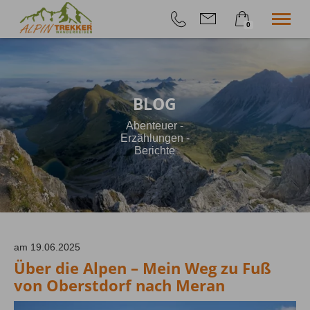
0
×
Geführte Wanderungen
Warenkorb ist leer
Selfguided
Höhenangst-Akademie
BLOG
Firmenevent
Info
Abenteuer -
Shop
Erzählungen -
Berichte
am 19.06.2025
Über die Alpen – Mein Weg zu Fuß
von Oberstdorf nach Meran