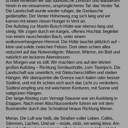
schnell verließen wir das touristische Zentrum und wanderten
hinein in ein einsameres, ursprünglicheres Tal: das Venter Tal.
Die Landschaft wurde wieder ruhiger, die Geräusche
gedämpfter. Der Venter Höhenweg zog sich lang und wir
kamen mit einem riesen Hunger in Vent an.
Der Aufstieg zur Martin-Busch-Hütte war ebenso lang und
stetig. Wir zogen durch ein karges, offenes Hochtal, begleitet
von einem rauschenden Bach, unter einem
wolkenverhangenen Himmel. Die Hütte tauchte plötzlich auf –
klein und solide zwischen Felsen. Dort oben schien alles
reduziert auf das Notwendigste: Wasser, Wärme, ein Bett und
natürlich ein leckeres Abendessen.
Am Morgen war es still. Wir machten uns auf den letzten
großen Aufstieg – Richtung Similaunhütte, zum Tisenjoch. Die
Landschaft war unwirtlich, mit Gletscherschliffen und steilen
Hängen. Wir überquerten die Grenze nach Italien oder besser
Südtirol, und mit ihr schien sich auch das Licht zu verändern.
Südtirol empfing uns mit weicheren Konturen, mit Sonne und
sattgrünen Hängen.
Der lange Abstieg zum Vernagt-Stausee war ein Ausklang in
Etappen. Nach einer Abschlusseinkehr fuhren wir mit dem
Bustransfer durch das Schnalstal hinaus Richtung Meran.
Meran. Die Luft war heiß, die Straßen voller Leben. Cafés,
Stimmen, Lachen. Und wir – müde, stolz, ein wenig leise. Am