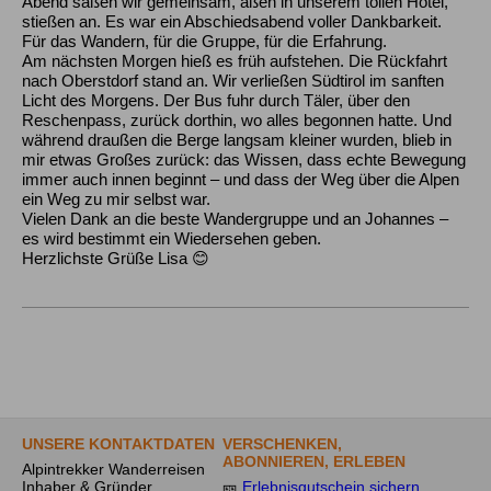
Abend saßen wir gemeinsam, aßen in unserem tollen Hotel,
stießen an. Es war ein Abschiedsabend voller Dankbarkeit.
Für das Wandern, für die Gruppe, für die Erfahrung.
Am nächsten Morgen hieß es früh aufstehen. Die Rückfahrt
nach Oberstdorf stand an. Wir verließen Südtirol im sanften
Licht des Morgens. Der Bus fuhr durch Täler, über den
Reschenpass, zurück dorthin, wo alles begonnen hatte. Und
während draußen die Berge langsam kleiner wurden, blieb in
mir etwas Großes zurück: das Wissen, dass echte Bewegung
immer auch innen beginnt – und dass der Weg über die Alpen
ein Weg zu mir selbst war.
Vielen Dank an die beste Wandergruppe und an Johannes –
es wird bestimmt ein Wiedersehen geben.
Herzlichste Grüße Lisa 😊
UNSERE KONTAKTDATEN
VERSCHENKEN,
ABONNIEREN, ERLEBEN
Alpintrekker Wanderreisen
Inhaber & Gründer
🎫
Erlebnisgutschein sichern