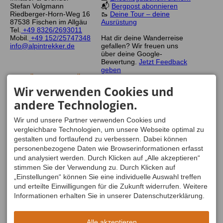
Stefan Volgmann
📬
Bergpost abonnieren
Riedberger-Horn-Weg 16
🥾
Deine Tour – deine
87538 Fischen im Allgäu
Ausrüstung
Tel.
+49 8326/2693011
Mobil.
+49 152/25747348
Hat dir deine Wanderreise
info@alpintrekker.de
gefallen? Wir freuen uns
über deine Google-
Bewertung.
Jetzt Feedback
geben
GEPRÜFTE QUALITÄT
UNSERE
FÜR DEINE
ERREICHBARKEIT
Wir verwenden Cookies und
WANDERREISEN
Mo - Do
08:30-12:00
und
andere Technologien.
13:00-16:30
Freitag
08:30-13:00
Wir und unsere Partner verwenden Cookies und
Sa, So
geschlossen
vergleichbare Technologien, um unsere Webseite optimal zu
gestalten und fortlaufend zu verbessern. Dabei können
personenbezogene Daten wie Browserinformationen erfasst
und analysiert werden. Durch Klicken auf „Alle akzeptieren“
stimmen Sie der Verwendung zu. Durch Klicken auf
„Einstellungen“ können Sie eine individuelle Auswahl treffen
und erteilte Einwilligungen für die Zukunft widerrufen. Weitere
Informationen erhalten Sie in unserer Datenschutzerklärung.
Alle akzeptieren