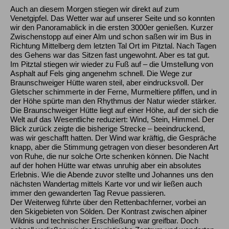
Auch an diesem Morgen stiegen wir direkt auf zum
Venetgipfel. Das Wetter war auf unserer Seite und so konnten
wir den Panoramablick in die ersten 3000er genießen. Kurzer
Zwischenstopp auf einer Alm und schon saßen wir im Bus in
Richtung Mittelberg dem letzten Tal Ort im Pitztal. Nach Tagen
des Gehens war das Sitzen fast ungewohnt. Aber es tat gut.
Im Pitztal stiegen wir wieder zu Fuß auf – die Umstellung von
Asphalt auf Fels ging angenehm schnell. Die Wege zur
Braunschweiger Hütte waren steil, aber eindrucksvoll. Der
Gletscher schimmerte in der Ferne, Murmeltiere pfiffen, und in
der Höhe spürte man den Rhythmus der Natur wieder stärker.
Die Braunschweiger Hütte liegt auf einer Höhe, auf der sich die
Welt auf das Wesentliche reduziert: Wind, Stein, Himmel. Der
Blick zurück zeigte die bisherige Strecke – beeindruckend,
was wir geschafft hatten. Der Wind war kräftig, die Gespräche
knapp, aber die Stimmung getragen von dieser besonderen Art
von Ruhe, die nur solche Orte schenken können. Die Nacht
auf der hohen Hütte war etwas unruhig aber ein absolutes
Erlebnis. Wie die Abende zuvor stellte und Johannes uns den
nächsten Wandertag mittels Karte vor und wir ließen auch
immer den gewanderten Tag Revue passieren.
Der Weiterweg führte über den Rettenbachferner, vorbei an
den Skigebieten von Sölden. Der Kontrast zwischen alpiner
Wildnis und technischer Erschließung war greifbar. Doch