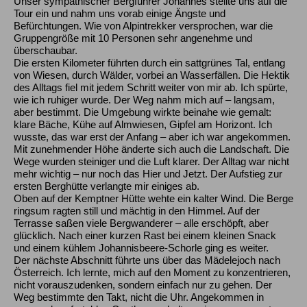
Unser sympathischer Bergführer Johannes stellte uns auf die
Tour ein und nahm uns vorab einige Ängste und
Befürchtungen. Wie von Alpintrekker versprochen, war die
Gruppengröße mit 10 Personen sehr angenehme und
überschaubar.
Die ersten Kilometer führten durch ein sattgrünes Tal, entlang
von Wiesen, durch Wälder, vorbei an Wasserfällen. Die Hektik
des Alltags fiel mit jedem Schritt weiter von mir ab. Ich spürte,
wie ich ruhiger wurde. Der Weg nahm mich auf – langsam,
aber bestimmt. Die Umgebung wirkte beinahe wie gemalt:
klare Bäche, Kühe auf Almwiesen, Gipfel am Horizont. Ich
wusste, das war erst der Anfang – aber ich war angekommen.
Mit zunehmender Höhe änderte sich auch die Landschaft. Die
Wege wurden steiniger und die Luft klarer. Der Alltag war nicht
mehr wichtig – nur noch das Hier und Jetzt. Der Aufstieg zur
ersten Berghütte verlangte mir einiges ab.
Oben auf der Kemptner Hütte wehte ein kalter Wind. Die Berge
ringsum ragten still und mächtig in den Himmel. Auf der
Terrasse saßen viele Bergwanderer – alle erschöpft, aber
glücklich. Nach einer kurzen Rast bei einem kleinen Snack
und einem kühlem Johannisbeere-Schorle ging es weiter.
Der nächste Abschnitt führte uns über das Mädelejoch nach
Österreich. Ich lernte, mich auf den Moment zu konzentrieren,
nicht vorauszudenken, sondern einfach nur zu gehen. Der
Weg bestimmte den Takt, nicht die Uhr. Angekommen in