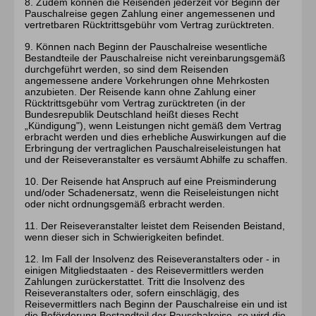
8. Zudem können die Reisenden jederzeit vor Beginn der
Pauschalreise gegen Zahlung einer angemessenen und
vertretbaren Rücktrittsgebühr vom Vertrag zurücktreten.
9. Können nach Beginn der Pauschalreise wesentliche
Bestandteile der Pauschalreise nicht vereinbarungsgemäß
durchgeführt werden, so sind dem Reisenden
angemessene andere Vorkehrungen ohne Mehrkosten
anzubieten. Der Reisende kann ohne Zahlung einer
Rücktrittsgebühr vom Vertrag zurücktreten (in der
Bundesrepublik Deutschland heißt dieses Recht
„Kündigung"), wenn Leistungen nicht gemäß dem Vertrag
erbracht werden und dies erhebliche Auswirkungen auf die
Erbringung der vertraglichen Pauschalreiseleistungen hat
und der Reiseveranstalter es versäumt Abhilfe zu schaffen.
10. Der Reisende hat Anspruch auf eine Preisminderung
und/oder Schadenersatz, wenn die Reiseleistungen nicht
oder nicht ordnungsgemäß erbracht werden.
11. Der Reiseveranstalter leistet dem Reisenden Beistand,
wenn dieser sich in Schwierigkeiten befindet.
12. Im Fall der Insolvenz des Reiseveranstalters oder - in
einigen Mitgliedstaaten - des Reisevermittlers werden
Zahlungen zurückerstattet. Tritt die Insolvenz des
Reiseveranstalters oder, sofern einschlägig, des
Reisevermittlers nach Beginn der Pauschalreise ein und ist
die Beförderung Bestandteil der Pauschalreise, so wird die