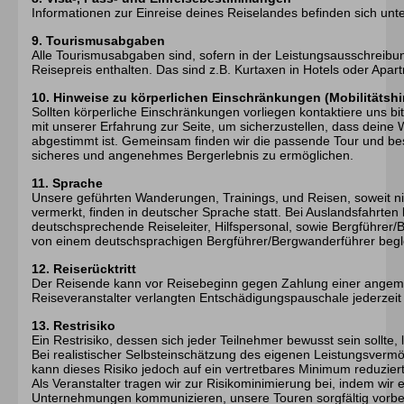
Informationen zur Einreise deines Reiselandes befinden sich un
9. Tourismusabgaben
Alle Tourismusabgaben sind, sofern in der Leistungsausschreibu
Reisepreis enthalten. Das sind z.B. Kurtaxen in Hotels oder Apar
10. Hinweise zu körperlichen Einschränkungen (Mobilitätsh
Sollten körperliche Einschränkungen vorliegen kontaktiere uns bitt
mit unserer Erfahrung zur Seite, um sicherzustellen, dass deine
abgestimmt ist. Gemeinsam finden wir die passende Tour und besp
sicheres und angenehmes Bergerlebnis zu ermöglichen.
11. Sprache
Unsere geführten Wanderungen, Trainings, und Reisen, soweit nic
vermerkt, finden in deutscher Sprache statt. Bei Auslandsfahrten
deutschsprechende Reiseleiter, Hilfspersonal, sowie Bergführe
von einem deutschsprachigen Bergführer/Bergwanderführer begle
12. Reiserücktritt
Der Reisende kann vor Reisebeginn gegen Zahlung einer angem
Reiseveranstalter verlangten Entschädigungspauschale jederzeit
13. Restrisiko
Ein Restrisiko, dessen sich jeder Teilnehmer bewusst sein sollte,
Bei realistischer Selbsteinschätzung des eigenen Leistungsve
kann dieses Risiko jedoch auf ein vertretbares Minimum reduzier
Als Veranstalter tragen wir zur Risikominimierung bei, indem wir
Unternehmungen kommunizieren, unsere Touren sorgfältig vorbere