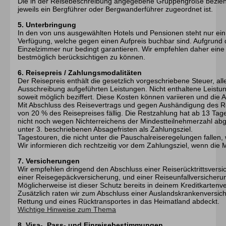
Die in der Reisebeschreibung angegebene Gruppengröße bezieht
jeweils ein Bergführer oder Bergwanderführer zugeordnet ist.
5. Unterbringung
In den von uns ausgewählten Hotels und Pensionen steht nur ei
Verfügung, welche gegen einen Aufpreis buchbar sind. Aufgrund 
Einzelzimmer nur bedingt garantieren. Wir empfehlen daher ein
bestmöglich berücksichtigen zu können.
6. Reisepreis / Zahlungsmodalitäten
Der Reisepreis enthält die gesetzlich vorgeschriebene Steuer, al
Ausschreibung aufgeführten Leistungen. Nicht enthaltene Leistu
soweit möglich beziffert. Diese Kosten können variieren und die 
Mit Abschluss des Reisevertrags und gegen Aushändigung des Re
von 20 % des Reisepreises fällig. Die Restzahlung hat ab 13 Tage 
nicht noch wegen Nichterreichens der Mindestteilnehmerzahl abg
unter 3. beschriebenen Absagefristen als Zahlungsziel.
Tagestouren, die nicht unter die Pauschalreiseregelungen fallen,
Wir informieren dich rechtzeitig vor dem Zahlungsziel, wenn die Mi
7. Versicherungen
Wir empfehlen dringend den Abschluss einer Reiserücktrittsvers
einer Reisegepäckversicherung, und einer Reiseunfallversicherung
Möglicherweise ist dieser Schutz bereits in deinem Kreditkartenve
Zusätzlich raten wir zum Abschluss einer Auslandskrankenversic
Rettung und eines Rücktransportes in das Heimatland abdeckt.
Wichtige Hinweise zum Thema
8. Visa-, Pass- und Einreisebestimmungen