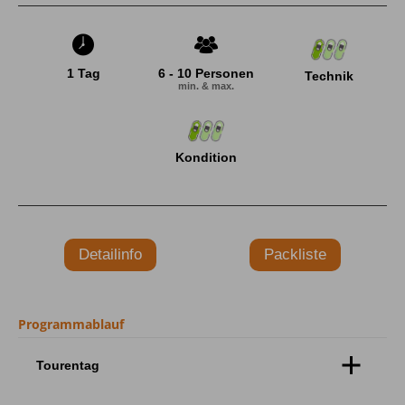
1 Tag
6 - 10 Personen
Technik
min. & max.
Kondition
Detailinfo
Packliste
Programmablauf
Tourentag
Die Wanderung startet von der Fellhornbahn. Der Weg
führt uns über verschneite Wiesen am Gasthof