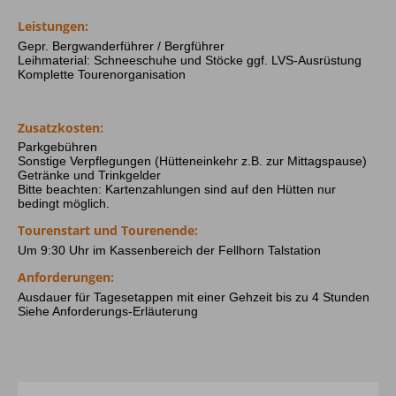
Schwand vorbei. Ab hier steigen wir etwas steiler durch
Leistungen:
ein kleines Waldstück zur Hochleite auf. Von der
Sonnenterrasse haben wir einen der besten Blicke in
Gepr. Bergwanderführer / Bergführer
die Allgäuer Hochalpen.
Leihmaterial: Schneeschuhe und Stöcke ggf. LVS-Ausrüstung
Komplette Tourenorganisation
↑ 335 m
↓ 335 m
4 Std.
Zusatzkosten:
Parkgebühren
Sonstige Verpflegungen (Hütteneinkehr z.B. zur Mittagspause)
Getränke und Trinkgelder
Bitte beachten: Kartenzahlungen sind auf den Hütten nur
bedingt möglich.
Tourenstart und Tourenende:
Um 9:30 Uhr im Kassenbereich der Fellhorn Talstation
Anforderungen:
Ausdauer für Tagesetappen mit einer Gehzeit bis zu 4 Stunden
Siehe Anforderungs-Erläuterung